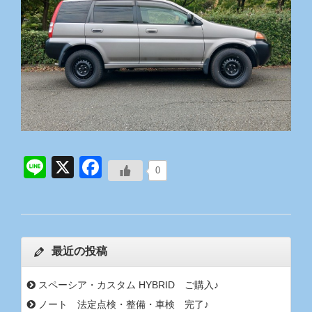
Line
X
Facebook
0
最近の投稿
スペーシア・カスタム HYBRID ご購入♪
ノート 法定点検・整備・車検 完了♪