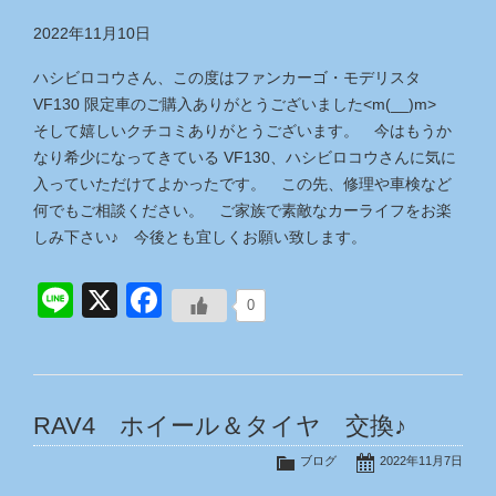
2022年11月10日
ハシビロコウさん、この度はファンカーゴ・モデリスタ
VF130 限定車のご購入ありがとうございました<m(__)m>
そして嬉しいクチコミありがとうございます。 今はもうか
なり希少になってきている VF130、ハシビロコウさんに気に
入っていただけてよかったです。 この先、修理や車検など
何でもご相談ください。 ご家族で素敵なカーライフをお楽
しみ下さい♪ 今後とも宜しくお願い致します。
Line
X
Facebook
0
RAV4 ホイール＆タイヤ 交換♪
ブログ
2022年11月7日