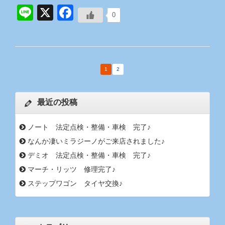
Line
X
Facebook
0
1
2
最近の投稿
ノート 法定点検・整備・車検 完了♪
なんか凄いミラジーノがご来店されました♪
デミオ 法定点検・整備・車検 完了♪
マーチ・リッツ 修理完了♪
ステップワゴン タイヤ交換♪