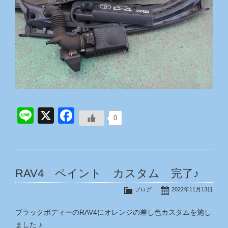
Line
X
Facebook
0
RAV4 ペイント カスタム 完了♪
ブログ
2022年11月13日
ブラックボディーのRAV4にオレンジの差し色カスタムを施し
ました ♪