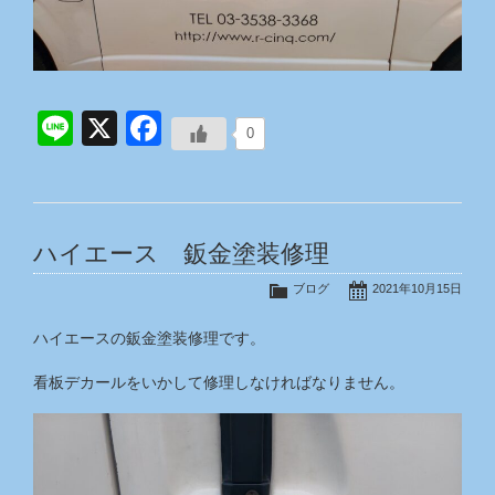
Line
X
Facebook
0
ハイエース 鈑金塗装修理
ブログ
2021年10月15日
ハイエースの鈑金塗装修理です。
看板デカールをいかして修理しなければなりません。