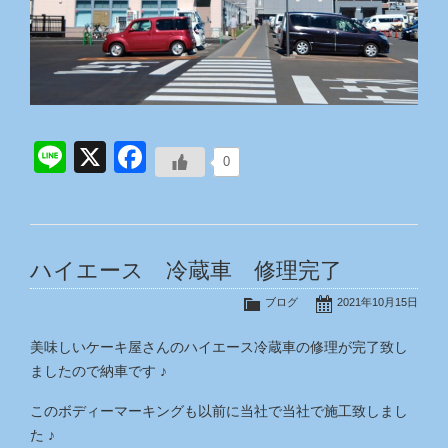
Line
X
Facebook
0
ハイエース 冷蔵車 修理完了
ブログ
2021年10月15日
美味しいケーキ屋さんのハイエース冷蔵車の修理が完了致し
ましたので納車です ♪
このボディーマーキングも以前に当社で当社で施工致しまし
た ♪