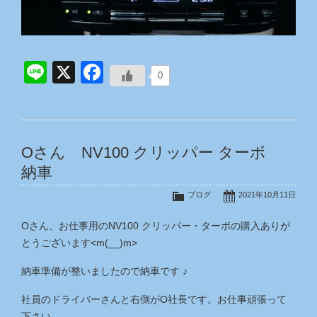
Line
X
Facebook
0
Oさん NV100 クリッパー ターボ
納車
ブログ
2021年10月11日
Oさん、お仕事用のNV100 クリッパー・ターボの購入ありが
とうございます<m(__)m>
納車準備が整いましたので納車です ♪
社員のドライバーさんと右側がO社長です。お仕事頑張って
下さい。