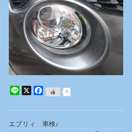
Line
X
Facebook
0
エブリィ 車検♪