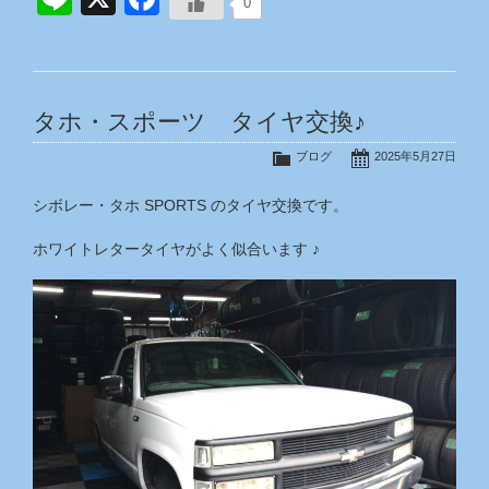
0
タホ・スポーツ タイヤ交換♪
ブログ
2025年5月27日
シボレー・タホ SPORTS のタイヤ交換です。
ホワイトレタータイヤがよく似合います ♪