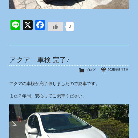
Line
X
Facebook
0
アクア 車検 完了♪
ブログ
2025年5月7日
アクアの車検が完了致しましたので納車です。
また２年間、安心してご乗車ください。