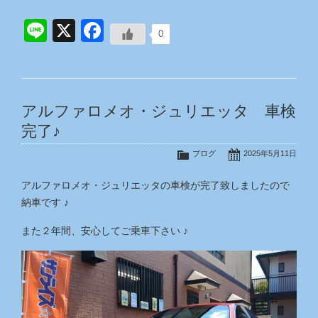
Line
X
Facebook
0
アルファロメオ・ジュリエッタ 車検
完了♪
ブログ
2025年5月11日
アルファロメオ・ジュリエッタの車検が完了致しましたので
納車です ♪
また２年間、安心してご乗車下さい ♪