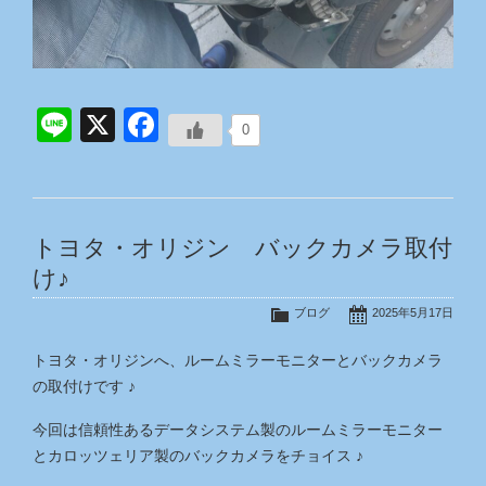
Line
X
Facebook
0
トヨタ・オリジン バックカメラ取付
け♪
ブログ
2025年5月17日
トヨタ・オリジンへ、ルームミラーモニターとバックカメラ
の取付けです ♪
今回は信頼性あるデータシステム製のルームミラーモニター
とカロッツェリア製のバックカメラをチョイス ♪