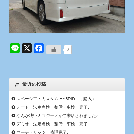
Line
X
Facebook
0
最近の投稿
スペーシア・カスタム HYBRID ご購入♪
ノート 法定点検・整備・車検 完了♪
なんか凄いミラジーノがご来店されました♪
デミオ 法定点検・整備・車検 完了♪
マーチ・リッツ 修理完了♪