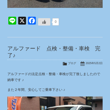
Line
X
Facebook
0
アルファード 点検・整備・車検 完
了♪
ブログ
2025年5月2日
アルファードの法定点検・整備・車検が完了致しましたので
納車です ♪
また２年間、安心してご乗車下さい ♪