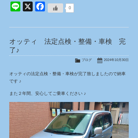
Line
X
Facebook
0
オッティ 法定点検・整備・車検 完
了♪
ブログ
2024年10月30日
オッティの法定点検・整備・車検が完了致しましたので納車
です ♪
また２年間、安心してご乗車ください ♪