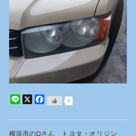
Line
X
Facebook
0
横浜市のDさん トヨタ・オリジン