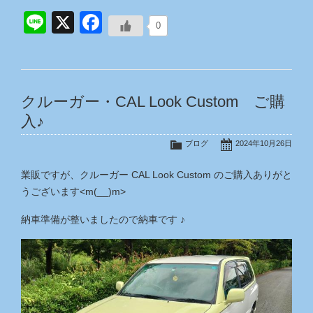
Line
X
Facebook
0
クルーガー・CAL Look Custom ご購
入♪
ブログ
2024年10月26日
業販ですが、クルーガー CAL Look Custom のご購入ありがと
うございます<m(__)m>
納車準備が整いましたので納車です ♪