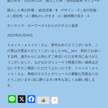
購入年月：
2021年12月
購入した車：
光岡自動車 ガリューII
購入した車の評価：
総合評価：
4
デザイン：
5
｜
走行性能：
4
｜
居住性：
4
｜
運転のしやすさ：
4
｜
維持費の安さ：
4
サンライズ・カーワークス
からのクチコミ返答
2022年01月04日
ｈａｃｈｉｐｏｃｈｉさん、新年おめでとうございます。こ
の度は大変ありがとうございました<m(__)m> 初めてお会い
する時、遠方からにも拘らずご来店いただき本当にありがと
うございました。なかなかガリューⅡで程度の良い個体は少
ないですがご満足いただけてよかったです。ｈａｃｈｉｐｏ
ｃｈｉさん、奥様のヌエラとガリューⅡの素敵な写真ありが
とうございます♪店に飾ります♪本年も宜しくお願い致しま
す。
Line
X
Facebook
0