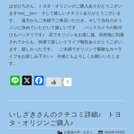
はせひろさん、トヨタ・オリジンのご購入ありがとうござい
ます<m(__)m> そして嬉しいクチコミありがとうございま
す。 遠方からご夫婦でご来店いただき、そして当社のオリ
ジンに決めていただいて嬉しいです。 バックカメラの取付
けもバッチリです♪ 店でオリジンをお渡し後、目的地に到着
されてからも、快適で楽しいドライブ報告ありがとうござい
ます、嬉しかったです。 ご夫婦でオリジンで素敵なカーラ
イフをお楽しみ下さい♪ 今後ともよろしくお願いいたしま
す。
Line
X
Facebook
0
いしざきさんのクチコミ詳細♪ トヨ
タ・オリジンご購入♪
お客様の声
,
セダン
2026年4月8日