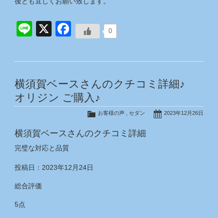
後とも宜しくお願い致します。
Line
X
Facebook
0
横須賀ベースさんのクチコミ詳細♪
オリジン ご購入♪
お客様の声
,
セダン
2023年12月26日
横須賀ベースさんのクチコミ詳細
完璧な対応と品質
投稿日：2023年12月24日
総合評価
5点