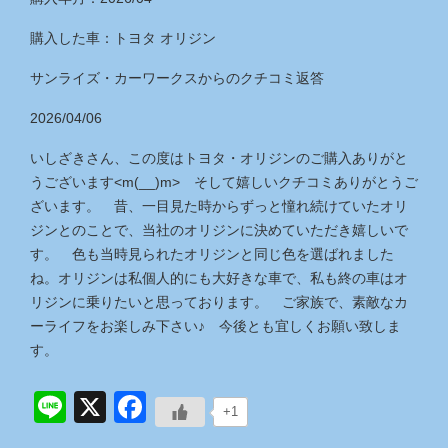
購入した車：トヨタ オリジン
サンライズ・カーワークス
からのクチコミ返答
2026/04/06
いしざきさん、この度はトヨタ・オリジンのご購入ありがと
うございます<m(__)m> そして嬉しいクチコミありがとうご
ざいます。 昔、一目見た時からずっと憧れ続けていたオリ
ジンとのことで、当社のオリジンに決めていただき嬉しいで
す。 色も当時見られたオリジンと同じ色を選ばれました
ね。オリジンは私個人的にも大好きな車で、私も終の車はオ
リジンに乗りたいと思っております。 ご家族で、素敵なカ
ーライフをお楽しみ下さい♪ 今後とも宜しくお願い致しま
す。
Line
X
Facebook
+1