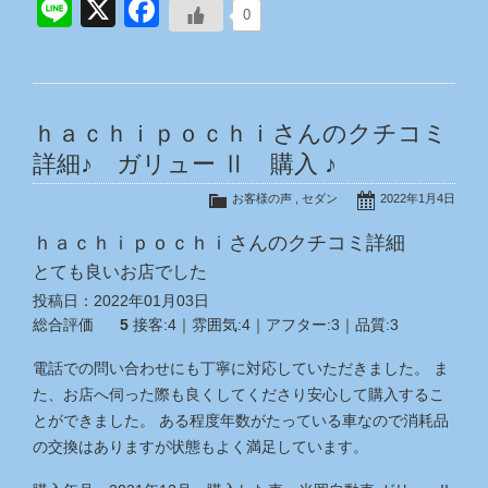
Line
X
Facebook
0
ｈａｃｈｉｐｏｃｈｉさんのクチコミ
詳細♪ ガリュー Ⅱ 購入 ♪
お客様の声
,
セダン
2022年1月4日
ｈａｃｈｉｐｏｃｈｉさんのクチコミ詳細
とても良いお店でした
投稿日：
2022年01月03日
総合評価
5
接客:
4
｜雰囲気:
4
｜アフター:
3
｜品質:
3
電話での問い合わせにも丁寧に対応していただきました。 ま
た、お店へ伺った際も良くしてくださり安心して購入するこ
とができました。 ある程度年数がたっている車なので消耗品
の交換はありますが状態もよく満足しています。