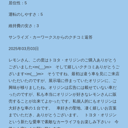
居住性：5
運転のしやすさ：5
維持費の安さ：3
サンライズ・カーワークス
からのクチコミ返答
2025年03月03日
レモンさん、この度はトヨタ・オリジンのご購入ありがとう
ございました<m(__)m> そして嬉しいクチコミありがとうご
ざいます<m(__)m> そうですね、最初は違う車を見にご来店
いただいたのですが、展示場に停まっていたオリジンに、ご
興味が移りましたね。オリジンは広告には載せていない車だ
ったのですが、私も本当にオリジンが好きなレモンさんに販
売することが出来てよかったです。私個人的にもオリジンは
大好きな車の１台です。 車好きの聖地、凄く嬉しいお言葉
までいただき、ありがとうございます。 トヨタ・オリジン
という新たな愛車で素敵なカーライフをお楽しみ下さい♪ 今