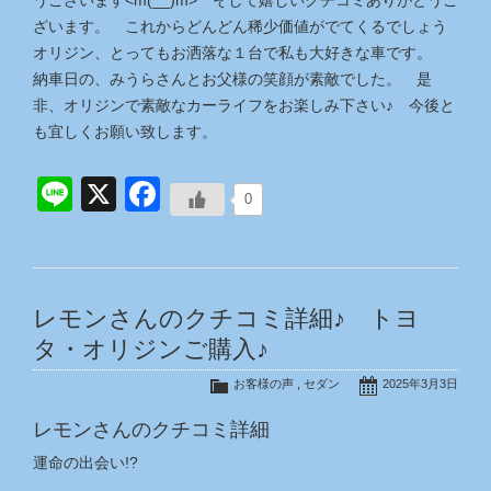
うございます<m(__)m> そして嬉しいクチコミありがとうご
ざいます。 これからどんどん稀少価値がでてくるでしょう
オリジン、とってもお洒落な１台で私も大好きな車です。
納車日の、みうらさんとお父様の笑顔が素敵でした。 是
非、オリジンで素敵なカーライフをお楽しみ下さい♪ 今後と
も宜しくお願い致します。
Line
X
Facebook
0
レモンさんのクチコミ詳細♪ トヨ
タ・オリジンご購入♪
お客様の声
,
セダン
2025年3月3日
レモンさんのクチコミ詳細
運命の出会い!?