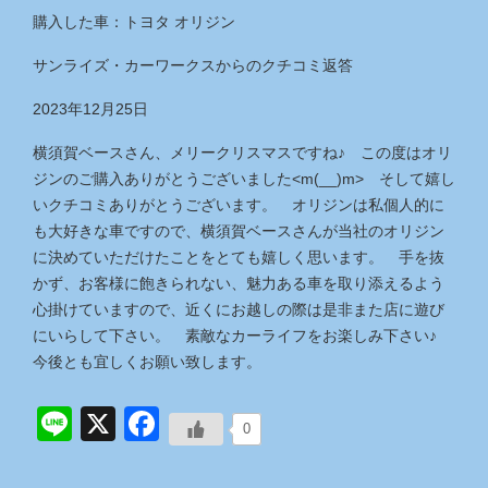
購入した車：トヨタ オリジン
サンライズ・カーワークス
からのクチコミ返答
2023年12月25日
横須賀ベースさん、メリークリスマスですね♪ この度はオリ
ジンのご購入ありがとうございました<m(__)m> そして嬉し
いクチコミありがとうございます。 オリジンは私個人的に
も大好きな車ですので、横須賀ベースさんが当社のオリジン
に決めていただけたことをとても嬉しく思います。 手を抜
かず、お客様に飽きられない、魅力ある車を取り添えるよう
心掛けていますので、近くにお越しの際は是非また店に遊び
にいらして下さい。 素敵なカーライフをお楽しみ下さい♪
今後とも宜しくお願い致します。
Line
X
Facebook
0