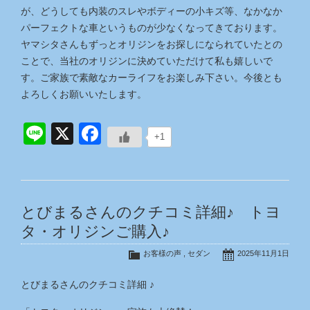
が、どうしても内装のスレやボディーの小キズ等、なかなか
パーフェクトな車というものが少なくなってきております。
ヤマシタさんもずっとオリジンをお探しになられていたとの
ことで、当社のオリジンに決めていただけて私も嬉しいで
す。ご家族で素敵なカーライフをお楽しみ下さい。今後とも
よろしくお願いいたします。
Line
X
Facebook
+1
とびまるさんのクチコミ詳細♪ トヨ
タ・オリジンご購入♪
お客様の声
,
セダン
2025年11月1日
とびまるさんのクチコミ詳細 ♪