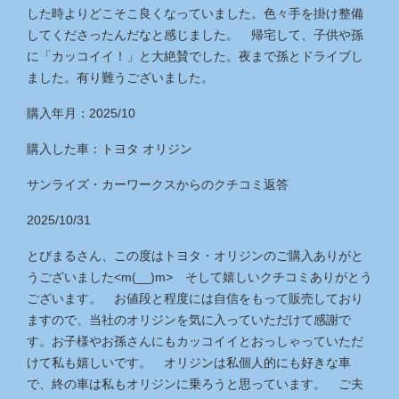
した時よりどこそこ良くなっていました。色々手を掛け整備
してくださったんだなと感じました。 帰宅して、子供や孫
に「カッコイイ！」と大絶賛でした。夜まで孫とドライブし
ました。有り難うございました。
購入年月：2025/10
購入した車：トヨタ オリジン
サンライズ・カーワークス
からのクチコミ返答
2025/10/31
とびまるさん、この度はトヨタ・オリジンのご購入ありがと
うございました<m(__)m> そして嬉しいクチコミありがとう
ございます。 お値段と程度には自信をもって販売しており
ますので、当社のオリジンを気に入っていただけて感謝で
す。お子様やお孫さんにもカッコイイとおっしゃっていただ
けて私も嬉しいです。 オリジンは私個人的にも好きな車
で、終の車は私もオリジンに乗ろうと思っています。 ご夫