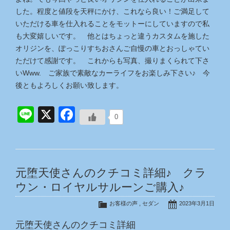
した。程度と値段を天秤にかけ、これなら良い！ご満足して
いただける車を仕入れることをモットーにしていますので私
も大変嬉しいです。 他とはちょっと違うカスタムを施した
オリジンを、ぽっこりすちおさんご自慢の車とおっしゃてい
ただけて感謝です。 これからも写真、撮りまくられて下さ
いWww. ご家族で素敵なカーライフをお楽しみ下さい♪ 今
後ともよろしくお願い致します。
Line
X
Facebook
0
元堕天使さんのクチコミ詳細♪ クラ
ウン・ロイヤルサルーンご購入♪
お客様の声
,
セダン
2023年3月1日
元堕天使さんのクチコミ詳細