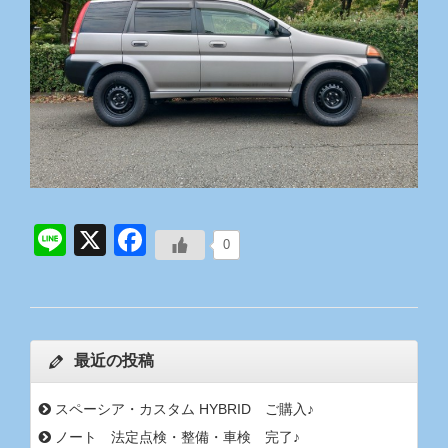
Line
X
Facebook
0
最近の投稿
スペーシア・カスタム HYBRID ご購入♪
ノート 法定点検・整備・車検 完了♪