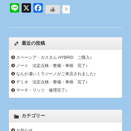
Line
X
Facebook
0
最近の投稿
スペーシア・カスタム HYBRID ご購入♪
ノート 法定点検・整備・車検 完了♪
なんか凄いミラジーノがご来店されました♪
デミオ 法定点検・整備・車検 完了♪
マーチ・リッツ 修理完了♪
カテゴリー
お知らせ