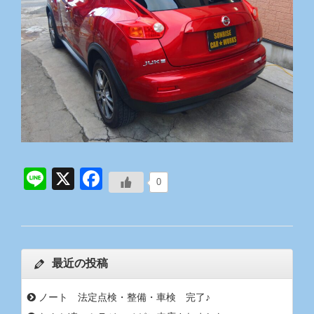
Line
X
Facebook
0
最近の投稿
ノート 法定点検・整備・車検 完了♪