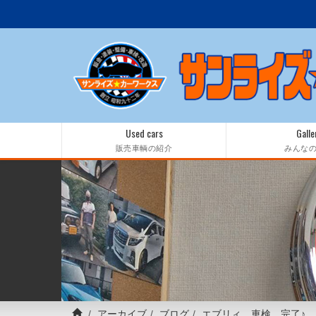
Used cars
Galle
販売車輌の紹介
みんな
アーカイブ
ブログ
エブリィ 車検 完了♪