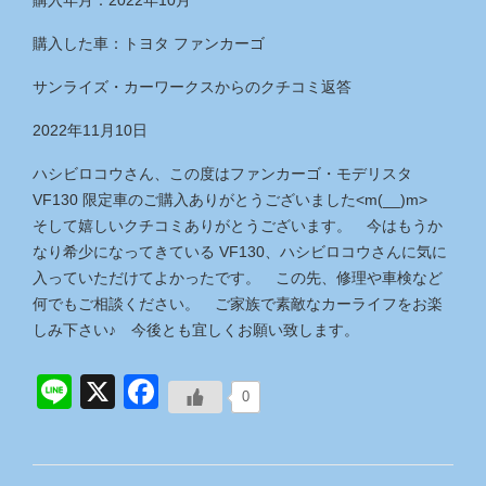
購入年月：2022年10月
購入した車：トヨタ ファンカーゴ
サンライズ・カーワークス
からのクチコミ返答
2022年11月10日
ハシビロコウさん、この度はファンカーゴ・モデリスタ
VF130 限定車のご購入ありがとうございました<m(__)m>
そして嬉しいクチコミありがとうございます。 今はもうか
なり希少になってきている VF130、ハシビロコウさんに気に
入っていただけてよかったです。 この先、修理や車検など
何でもご相談ください。 ご家族で素敵なカーライフをお楽
しみ下さい♪ 今後とも宜しくお願い致します。
Line
X
Facebook
0