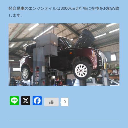
軽自動車のエンジンオイルは3000km走行毎に交換をお勧め致
します。
Line
X
Facebook
0