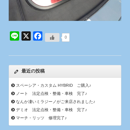
Line
X
Facebook
0
最近の投稿
スペーシア・カスタム HYBRID ご購入♪
ノート 法定点検・整備・車検 完了♪
なんか凄いミラジーノがご来店されました♪
デミオ 法定点検・整備・車検 完了♪
マーチ・リッツ 修理完了♪