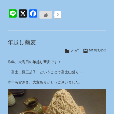
Line
X
Facebook
0
年越し蕎麦
ブログ
2022年1月3日
昨年、大晦日の年越し蕎麦です ♪
一富士二鷹三茄子、ということで富士山盛り ♪
昨年も皆さま、大変ありがとうございました。