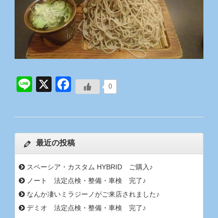
Line
X
Facebook
0
最近の投稿
スペーシア・カスタム HYBRID ご購入♪
ノート 法定点検・整備・車検 完了♪
なんか凄いミラジーノがご来店されました♪
デミオ 法定点検・整備・車検 完了♪