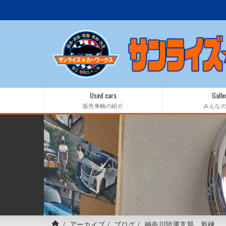
Used cars
Galle
販売車輌の紹介
みんな
アーカイブ
ブログ
神奈川陸運支局 新棟