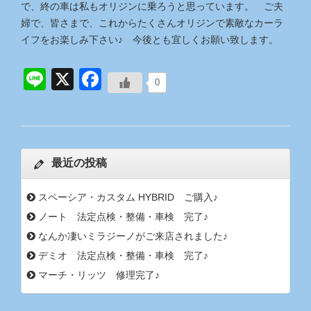
で、終の車は私もオリジンに乗ろうと思っています。 ご夫
婦で、皆さまで、これからたくさんオリジンで素敵なカーラ
イフをお楽しみ下さい♪ 今後とも宜しくお願い致します。
Line
X
Facebook
0
最近の投稿
スペーシア・カスタム HYBRID ご購入♪
ノート 法定点検・整備・車検 完了♪
なんか凄いミラジーノがご来店されました♪
デミオ 法定点検・整備・車検 完了♪
マーチ・リッツ 修理完了♪