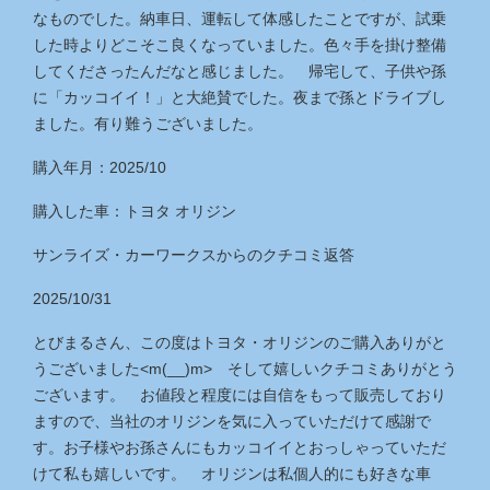
なものでした。納車日、運転して体感したことですが、試乗
した時よりどこそこ良くなっていました。色々手を掛け整備
してくださったんだなと感じました。 帰宅して、子供や孫
に「カッコイイ！」と大絶賛でした。夜まで孫とドライブし
ました。有り難うございました。
購入年月：2025/10
購入した車：トヨタ オリジン
サンライズ・カーワークス
からのクチコミ返答
2025/10/31
とびまるさん、この度はトヨタ・オリジンのご購入ありがと
うございました<m(__)m> そして嬉しいクチコミありがとう
ございます。 お値段と程度には自信をもって販売しており
ますので、当社のオリジンを気に入っていただけて感謝で
す。お子様やお孫さんにもカッコイイとおっしゃっていただ
けて私も嬉しいです。 オリジンは私個人的にも好きな車