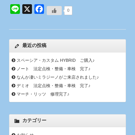
Line
X
Facebook
0
最近の投稿
スペーシア・カスタム HYBRID ご購入♪
ノート 法定点検・整備・車検 完了♪
なんか凄いミラジーノがご来店されました♪
デミオ 法定点検・整備・車検 完了♪
マーチ・リッツ 修理完了♪
カテゴリー
お知らせ