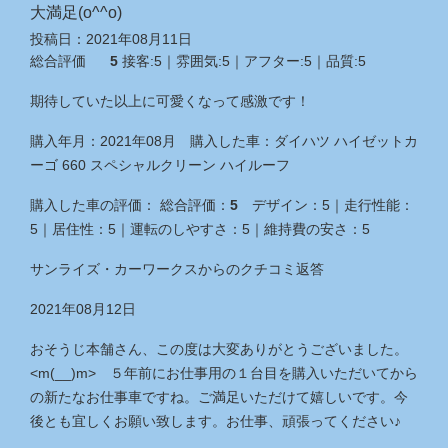
大満足(o^^o)
投稿日：
2021年08月11日
総合評価
5
接客:
5
｜雰囲気:
5
｜アフター:
5
｜品質:
5
期待していた以上に可愛くなって感激です！
購入年月：
2021年08月
購入した車：
ダイハツ ハイゼットカ
ーゴ 660 スペシャルクリーン ハイルーフ
購入した車の評価：
総合評価：
5
デザイン：
5
｜
走行性能：
5
｜
居住性：
5
｜
運転のしやすさ：
5
｜
維持費の安さ：
5
サンライズ・カーワークス
からのクチコミ返答
2021年08月12日
おそうじ本舗さん、この度は大変ありがとうございました。
<m(__)m> ５年前にお仕事用の１台目を購入いただいてから
の新たなお仕事車ですね。ご満足いただけて嬉しいです。今
後とも宜しくお願い致します。お仕事、頑張ってください♪