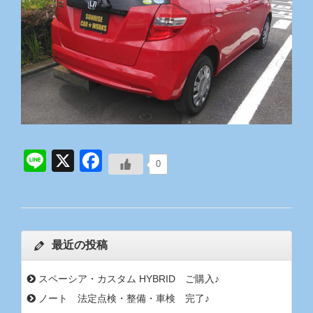
Line
X
Facebook
0
最近の投稿
スペーシア・カスタム HYBRID ご購入♪
ノート 法定点検・整備・車検 完了♪