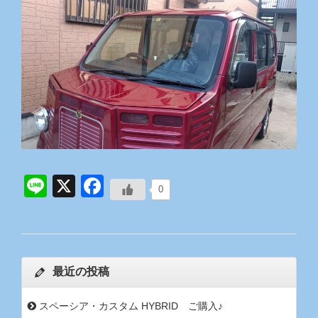
Line
X
Facebook
0
最近の投稿
スペーシア・カスタム HYBRID ご購入♪