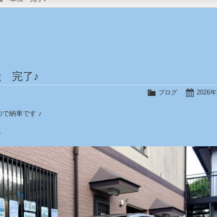
 完了♪
ブログ
2026
で納車です ♪
♪