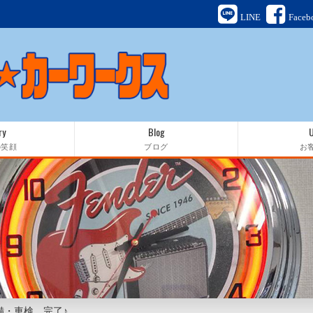
LINE
Faceb
ry
Blog
の笑顔
ブログ
お
備・車検 完了♪