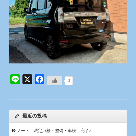
Line
X
Facebook
0
最近の投稿
ノート 法定点検・整備・車検 完了♪