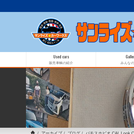
Used cars
Galle
販売車輌の紹介
みんな
アーカイブ
ブログ
バモスホビオ CAL Look