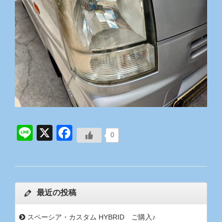
Line
X
Facebook
0
最近の投稿
スペーシア・カスタム HYBRID ご購入♪