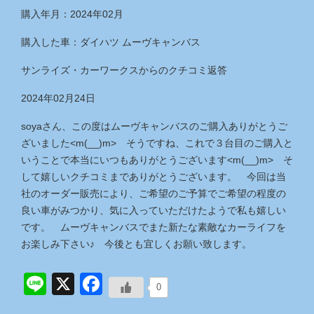
購入年月：2024年02月
購入した車：ダイハツ ムーヴキャンバス
サンライズ・カーワークス
からのクチコミ返答
2024年02月24日
soyaさん、この度はムーヴキャンバスのご購入ありがとうご
ざいました<m(__)m> そうですね、これで３台目のご購入と
いうことで本当にいつもありがとうございます<m(__)m> そ
して嬉しいクチコミまでありがとうございます。 今回は当
社のオーダー販売により、ご希望のご予算でご希望の程度の
良い車がみつかり、気に入っていただけたようで私も嬉しい
です。 ムーヴキャンバスでまた新たな素敵なカーライフを
お楽しみ下さい♪ 今後とも宜しくお願い致します。
Line
X
Facebook
0