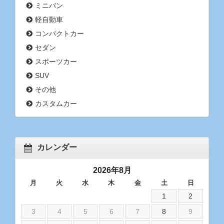
ミニバン
軽自動車
コンパクトカー
セダン
スポーツカー
SUV
その他
カスタムカー
カレンダー
2026年8月
月
火
水
木
金
土
日
1
2
3
4
5
6
7
8
9