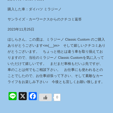
購入した車：ダイハツ ミラジーノ
サンライズ・カーワークス
からのクチコミ返答
2023年11月25日
ほしらさん、この度は、ミラジーノ Classic Custom のご購入
ありがとうございます<m(__)m> そして嬉しいクチコミあり
がとうございます。 ちょっと他とは違う車を取り揃えてお
りますので、当社のミラジーノ Classic Customを気に入って
いただけて嬉しいです。 まだまだ車検もだいぶ先ですが、
車のことは何でもご相談下さい。 お仕事にも使われるとの
ことでしたので、お仕事頑張って下さい、そして素敵なカー
ライフをお楽しみ下さい♪ 今後とも宜しくお願い致します。
Line
X
Facebook
0