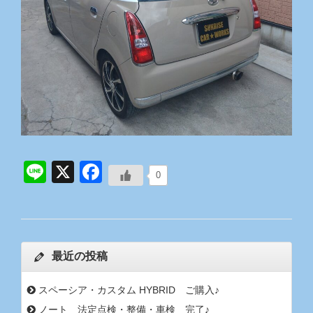
Line
X
Facebook
0
最近の投稿
スペーシア・カスタム HYBRID ご購入♪
ノート 法定点検・整備・車検 完了♪