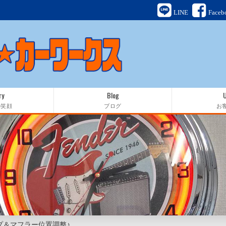
LINE
Faceb
ry
Blog
の笑顔
ブログ
お
プ＆マフラー位置調整♪