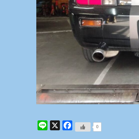
Line
X
Facebook
0