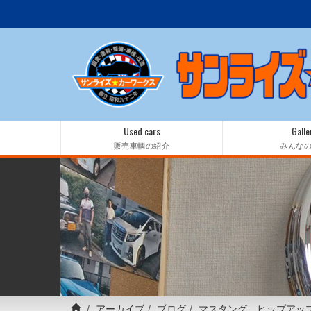
Used cars
Galle
販売車輌の紹介
みんな
アーカイブ
ブログ
マスタング ヒップアッ