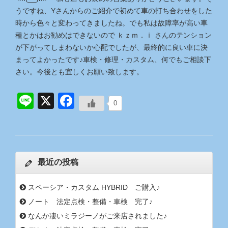
うですね、Yさんからのご紹介で初めて車の打ち合わせをした
時から色々と変わってきましたね。でも私は故障率が高い車
種とかはお勧めはできないので ｋｚｍ．ｉ さんのテンション
が下がってしまわないか心配でしたが、最終的に良い車に決
まってよかったです♪車検・修理・カスタム、何でもご相談下
さい。今後とも宜しくお願い致します。
Line
X
Facebook
0
最近の投稿
スペーシア・カスタム HYBRID ご購入♪
ノート 法定点検・整備・車検 完了♪
なんか凄いミラジーノがご来店されました♪