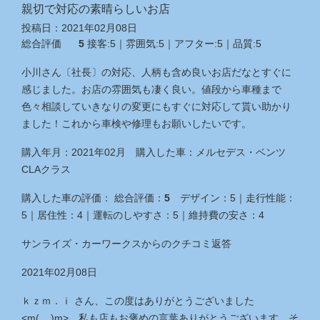
親切で対応の素晴らしいお店
投稿日：
2021年02月08日
総合評価
5
接客:
5
｜雰囲気:
5
｜アフター:
5
｜品質:
5
小川さん〔社長〕の対応、人柄も含め良いお店だなとすぐに
感じました。お店の雰囲気も凄く良い。値段から車種まで
色々相談していきなりの変更にもすぐに対応して貰い助かり
ました！これから車検や修理もお願いしたいです。
購入年月：
2021年02月
購入した車：
メルセデス・ベンツ
CLAクラス
購入した車の評価：
総合評価：
5
デザイン：
5
｜
走行性能：
5
｜
居住性：
4
｜
運転のしやすさ：
5
｜
維持費の安さ：
4
サンライズ・カーワークス
からのクチコミ返答
2021年02月08日
ｋｚｍ．ｉ さん、この度はありがとうございました
<m(__)m> 私も店もお褒めの言葉ありがとうございます。そ