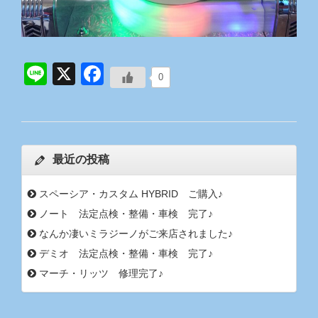
Line
X
Facebook
0
最近の投稿
スペーシア・カスタム HYBRID ご購入♪
ノート 法定点検・整備・車検 完了♪
なんか凄いミラジーノがご来店されました♪
デミオ 法定点検・整備・車検 完了♪
マーチ・リッツ 修理完了♪