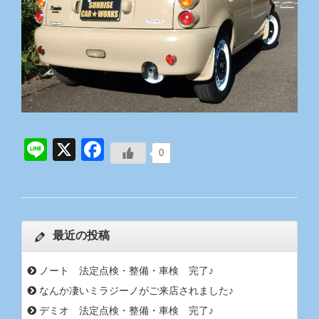
Line
X
Facebook
0
最近の投稿
ノート 法定点検・整備・車検 完了♪
なんか凄いミラジーノがご来店されました♪
デミオ 法定点検・整備・車検 完了♪