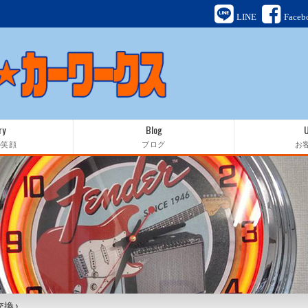
LINE
Faceb
ry
Blog
の笑顔
ブログ
お
換♪