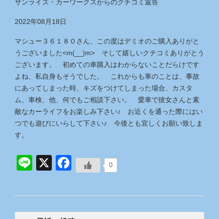
サンライズ・カーワークス
からのクチコミ返答
2022年08月18日
マシュー３６１８０さん、この度はデミオのご購入ありがと
うございました<m(__)m> そして嬉しいクチコミありがとう
ございます。 初めての車購入はわからないことだらけです
よね、私自身もそうでした。 これからも車のことは、事故
にあってしまった時、キズをつけてしまった場合、カスタ
ム、車検、他、何でもご相談下さい。 愛車で彼女さんと素
敵なカーライフをお楽しみ下さい♪ お近くを通った際にはい
つでも遊びにいらして下さい♪ 今後とも宜しくお願い致しま
す。
Line
X
Facebook
0