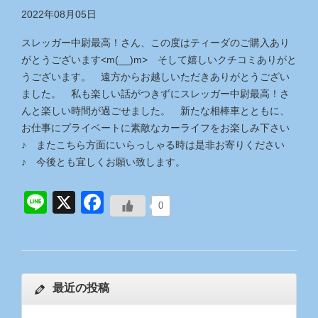
2022年08月05日
スレッガー中尉最高！さん、この度はティーダのご購入あり
がとうございます<m(__)m> そして嬉しいクチコミありがと
うございます。 遠方からお越しいただきありがとうござい
ました。 私も楽しい話がつきずにスレッガー中尉最高！さ
んと楽しい時間が過ごせました。 新たな相棒車とともに、
お仕事にプライベートに素敵なカーライフをお楽しみ下さい
♪ またこちら方面にいらっしゃる時は是非お寄りください
♪ 今後とも宜しくお願い致します。
Line
X
Facebook
0
最近の投稿