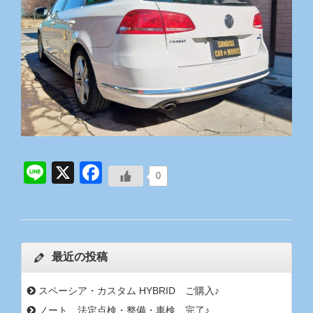
Line
X
Facebook
0
最近の投稿
スペーシア・カスタム HYBRID ご購入♪
ノート 法定点検・整備・車検 完了♪