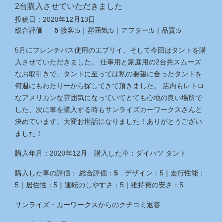
2台購入させていただきました
投稿日：
2020年12月13日
総合評価
5
接客:
5
｜雰囲気:
5
｜アフター:
5
｜品質:
5
5月にフレンチバス使用のエブリイ、そして今回はタントを購
入させていただきました。 仕事用と家庭用の2台共スムーズ
なお取引きで、タントに至っては私の要望に合ったタントを
何週にもわたり一から探してきて頂きました。 店内もレトロ
なアメリカンな雰囲気になっていてとても心地の良い場所で
した、次に車を購入する時もサンライズカーワークスさんと
決めています、大変お世話になりました！ありがとうござい
ました！
購入年月：
2020年12月
購入した車：
ダイハツ タント
購入した車の評価：
総合評価：
5
デザイン：
5
｜
走行性能：
5
｜
居住性：
5
｜
運転のしやすさ：
5
｜
維持費の安さ：
5
サンライズ・カーワークス
からのクチコミ返答