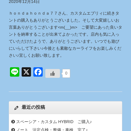
2020年12月14日
ｈｏｎｄａｈｏｎｄａ７７さん、カスタムエブリィに続きタ
ントの購入もありがとうございました。そして大変嬉しいお
言葉ありがとうございます<m(__)m> ご要望にあった良いタ
ントを納車することが出来てよかったです。店内も気に入っ
ていただけたようで、ありがとうございます。いつでも遊び
にいらして下さい♪今後とも素敵なカーライフをお楽しみくだ
さい♪宜しくお願い致します。
Line
X
Facebook
0
最近の投稿
スペーシア・カスタム HYBRID ご購入♪
ノート 法定点検・整備・車検 完了♪