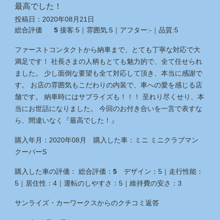
最高でした！
投稿日：
2020年08月21日
総合評価
5
接客:
5
｜雰囲気:
5
｜アフター:
‐
｜品質:
5
ファーストコンタクトから納車まで、とても丁寧な対応で大
満足です！ 社長さまの人柄もとても魅力的で、全て任せられ
ました。 少し面倒な要望も全て対応して頂き、本当に感謝で
す。 お店の雰囲気もこだわりの内装で、車への愛を感じる店
舗です。 納車時にはサプライズも！！！ 至れり尽くせり、本
当にお世話になりました。 今回のお付き合いを一言で表すな
ら、間違いなく『最高でした！』
購入年月：
2020年08月
購入した車：
ミニ ミニクラブマン
クーパーS
購入した車の評価：
総合評価：
5
デザイン：
5
｜
走行性能：
5
｜
居住性：
4
｜
運転のしやすさ：
5
｜
維持費の安さ：
3
サンライズ・カーワークス
からのクチコミ返答