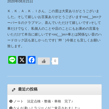
2020年08月21日
Ｋ．Ｋ．Ａ．Ｋ．Ｉさん、この度は大変ありがとうございま
した。そして嬉しいお言葉ありがとうございます<m(__)m>ク
ーパーＳのクラブマン、喜んでいただけて嬉しいです♪そして
車だけでなく、私個人のことや店のことにもお褒めの言葉を
いただけて本当に嬉しいです<m(__)m>車とは関係ない昔のハ
ードロック話も楽しかったです( ´艸｀)今後とも宜しくお願い
致します。
Line
X
Facebook
0
最近の投稿
ノート 法定点検・整備・車検 完了♪
なんか凄いミラジーノがご来店されました♪