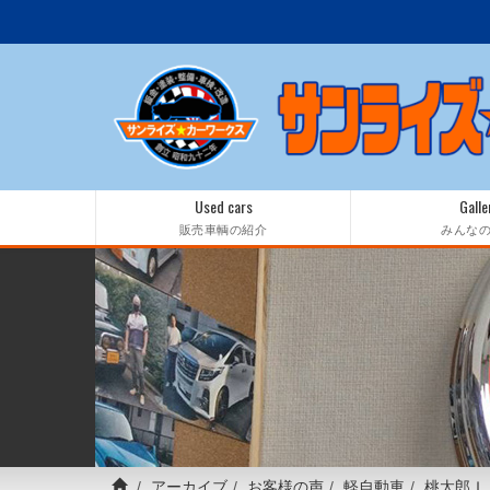
Used cars
Galle
販売車輌の紹介
みんな
アーカイブ
お客様の声
軽自動車
桃太郎Ｉ