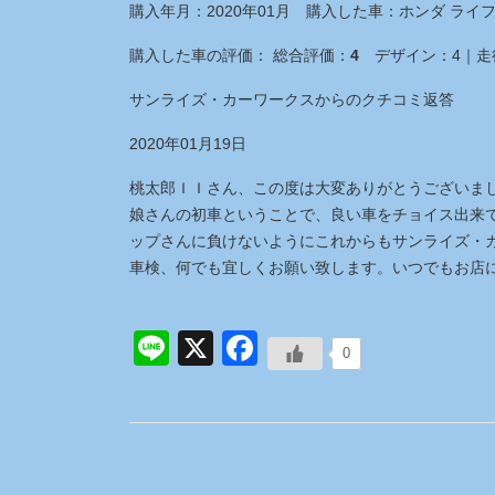
購入年月：
2020年01月
購入した車：
ホンダ ライフ 
購入した車の評価：
総合評価：
4
デザイン：
4
｜
走
サンライズ・カーワークス
からのクチコミ返答
2020年01月19日
桃太郎ＩＩさん、この度は大変ありがとうございました
娘さんの初車ということで、良い車をチョイス出来て
ップさんに負けないようにこれからもサンライズ・
車検、何でも宜しくお願い致します。いつでもお店
Line
X
Facebook
0