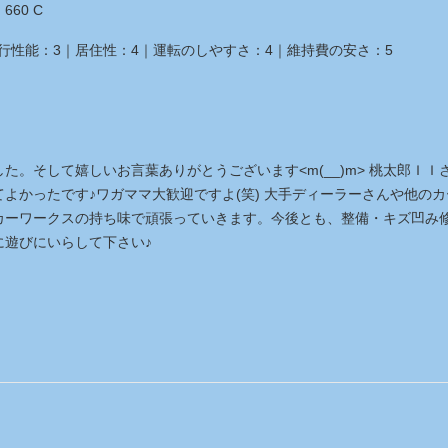
660 C
行性能：
3
｜
居住性：
4
｜
運転のしやすさ：
4
｜
維持費の安さ：
5
。そして嬉しいお言葉ありがとうございます<m(__)m> 桃太郎ＩＩ
よかったです♪ワガママ大歓迎ですよ(笑) 大手ディーラーさんや他のカ
カーワークスの持ち味で頑張っていきます。今後とも、整備・キズ凹み
に遊びにいらして下さい♪