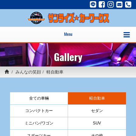
Menu
Gallery
みんなの笑顔
軽自動車
全ての車輛
軽自動車
コンパクトカー
セダン
ミニバン/ワゴン
SUV
スポーツカー
その他